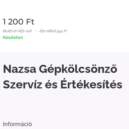
1 200
Ft
Bruttó ár (Áfá-val)
Áfa nélkül 945 Ft
Készleten
Nazsa Gépkölcsönző
Szervíz és Értékesítés
Információ