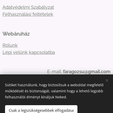
Adatvédelmi Szabályzat
Felhasználási feltételek
Webáruház
Rólunk
Lépj velünk kapcsolatba
E-mail:
faragozsu@gmail.com
Telefonszám:
06204795082 0696422816
Sütiket használunk, hogy biztosítsuk a weboldal megfelelő
06209527084
működését és biztonságát, valamint hogy a lehető legjobb
felhasználói élményt kínáljuk Neked.
Sütik
Csak a legszükségesebbek elfogadása