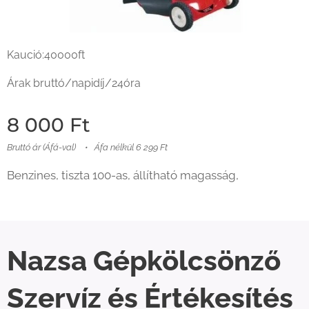
Kaució:40000ft
Árak bruttó/napidíj/24óra
8 000
Ft
Bruttó ár (Áfá-val)
Áfa nélkül 6 299 Ft
Benzines, tiszta 100-as, állítható magasság,
Nazsa Gépkölcsönző
Szervíz és Értékesítés