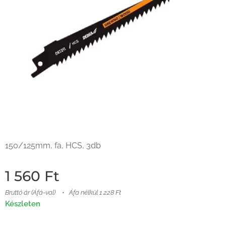
150/125mm, fa, HCS, 3db
1 560
Ft
Bruttó ár (Áfá-val)
Áfa nélkül 1 228 Ft
Készleten