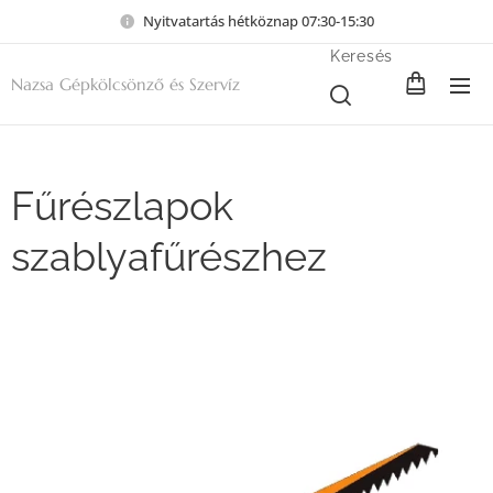
Nyitvatartás hétköznap 07:30-15:30
Keresés
Nazsa Gépkölcsönző és Szervíz
Fűrészlapok
szablyafűrészhez