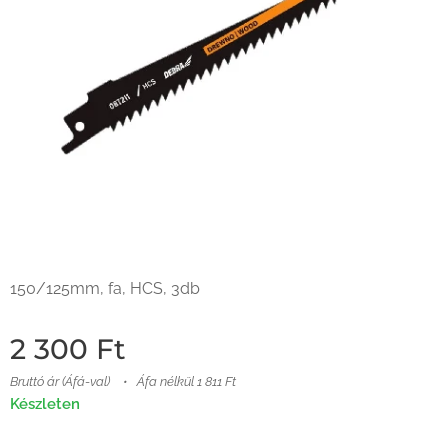
150/125mm, fa, HCS, 3db
2 300
Ft
Bruttó ár (Áfá-val)
Áfa nélkül 1 811 Ft
Készleten