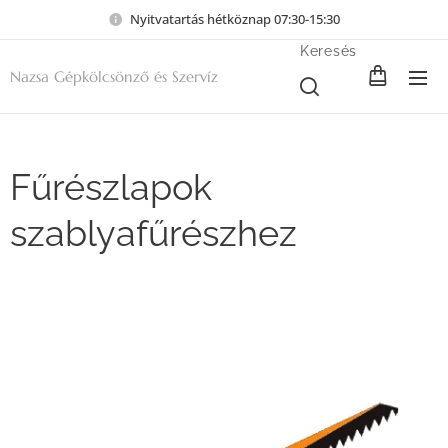
Nyitvatartás hétköznap 07:30-15:30
Keresés
Nazsa Gépkölcsönző és Szervíz
Fűrészlapok
szablyafűrészhez