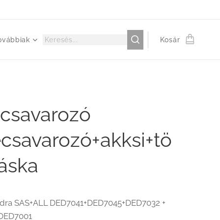
ovábbiak
Kosár
csavarozó
csavarozó+akksi+tö
táska
edra SAS+ALL DED7041+DED7045+DED7032 +
DED7001