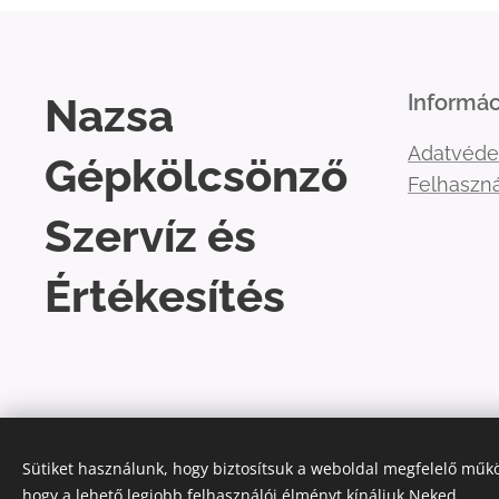
Nazsa
Informác
Adatvéde
Gépkölcsönző
Felhaszná
Szervíz és
Értékesítés
Sütiket használunk, hogy biztosítsuk a weboldal megfelelő műkö
hogy a lehető legjobb felhasználói élményt kínáljuk Neked.