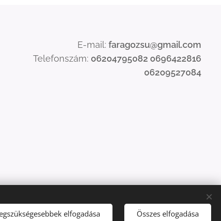
E-mail:
faragozsu@gmail.com
Telefonszám:
06204795082 0696422816
06209527084
legszükségesebbek elfogadása
Összes elfogadása