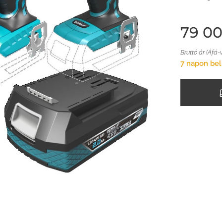
79 0
Bruttó ár (Áfá-
7 napon bel