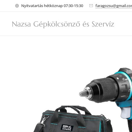
Nyitvatartás hétköznap 07:30-15:30
faragozsu@gmail.c
Nazsa Gépkölcsönző és Szervíz