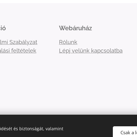
ió
Webáruház
lmi Szabályzat
Rólunk
lási feltételek
Lépj velünk kapcsolatba
dését és biztonságát, valamint
Csak a 