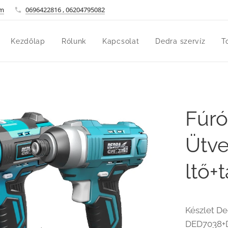
om
0696422816 , 06204795082
Kezdőlap
Rólunk
Kapcsolat
Dedra szervíz
T
Fúró
Ütve
ltő+
Készlet D
DED7038+