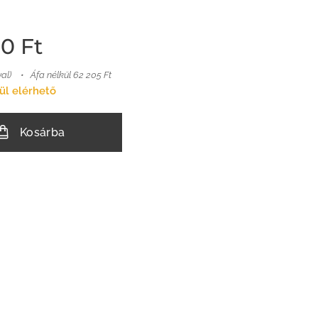
00
Ft
val)
Áfa nélkül 62 205 Ft
ül elérhető
Kosárba