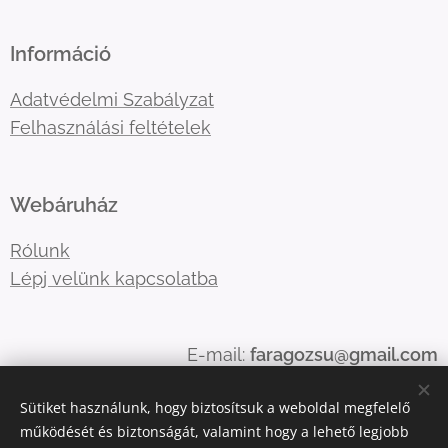
Információ
Adatvédelmi Szabályzat
Felhasználási feltételek
Webáruház
Rólunk
Lépj velünk kapcsolatba
E-mail:
faragozsu@gmail.com
Telefonszám:
06204795082 0696422816
Sütiket használunk, hogy biztosítsuk a weboldal megfelelő
06209527084
működését és biztonságát, valamint hogy a lehető legjobb