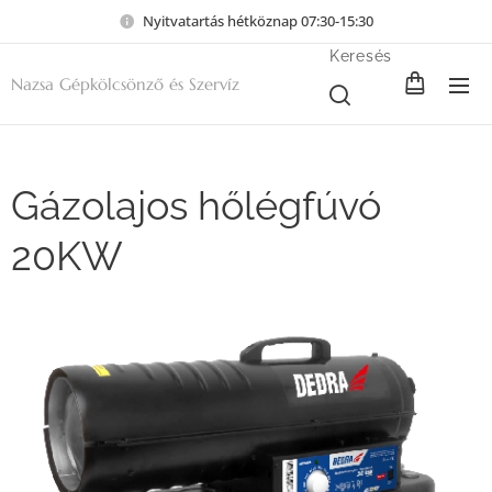
Nyitvatartás hétköznap 07:30-15:30
Keresés
Nazsa Gépkölcsönző és Szervíz
Gázolajos hőlégfúvó
20KW