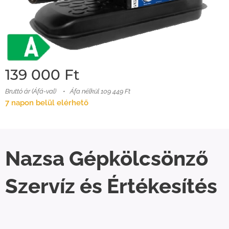
139 000
Ft
Bruttó ár (Áfá-val)
Áfa nélkül 109 449 Ft
7 napon belül elérhető
Nazsa Gépkölcsönző
Szervíz és Értékesítés