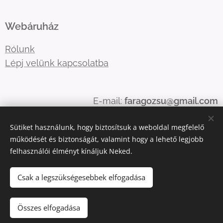
Webáruház
Rólunk
Lépj velünk kapcsolatba
E-mail:
faragozsu@gmail.com
Telefonszám:
06204795082 0696422816
Sütiket használunk, hogy biztosítsuk a weboldal megfelelő
06209527084
működését és biztonságát, valamint hogy a lehető legjobb
felhasználói élményt kínáljuk Neked.
Sütik
Csak a legszükségesebbek elfogadása
Kosárba
Összes elfogadása