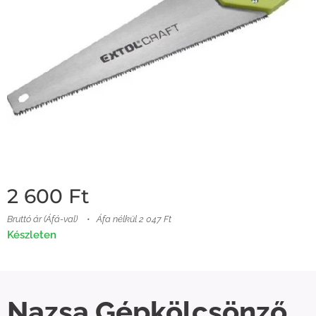
2 600
Ft
Bruttó ár (Áfá-val)
Áfa nélkül 2 047 Ft
Készleten
Nazsa Gépkölcsönző