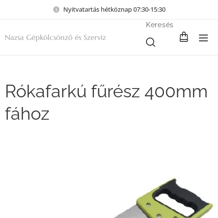
Nyitvatartás hétköznap 07:30-15:30
Keresés
Nazsa Gépkölcsönző és Szervíz
Rókafarkú fűrész 400mm
fához