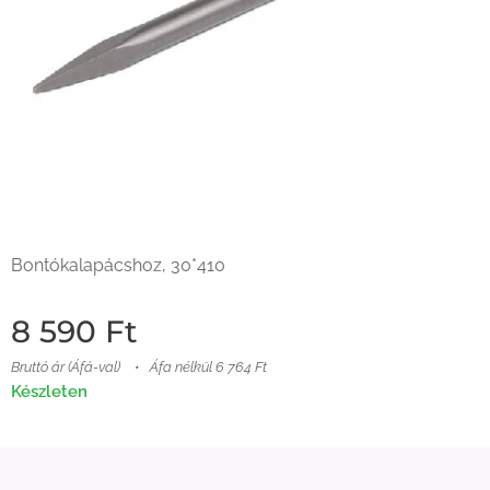
Bontókalapácshoz, 30*410
8 590
Ft
Bruttó ár (Áfá-val)
Áfa nélkül 6 764 Ft
Készleten