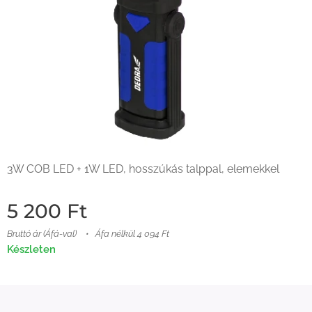
3W COB LED + 1W LED, hosszúkás talppal, elemekkel
5 200
Ft
Bruttó ár (Áfá-val)
Áfa nélkül 4 094 Ft
Készleten